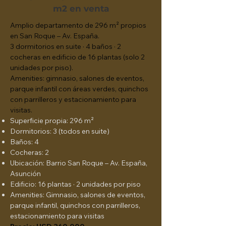
m2 en venta
Amplio departamento de 296 m² propios
en San Roque – Av. España.
3 dormitorios en suite · 4 baños · 2
cocheras en edificio de 16 plantas (solo 2
unidades por piso).
Amenities: gimnasio, salones de eventos,
parque infantil con áreas verdes, quinchos
con parrilleros y estacionamiento para
visitas.
Superficie propia: 296 m²
Dormitorios: 3 (todos en suite)
Baños: 4
Cocheras: 2
Ubicación: Barrio San Roque – Av. España,
Asunción
Edificio: 16 plantas · 2 unidades por piso
Amenities: Gimnasio, salones de eventos,
parque infantil, quinchos con parrilleros,
estacionamiento para visitas