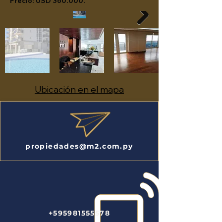
Precio: USD 360.000.
Ubicación en el mapa
propiedades@m2.com.py
+595981555578