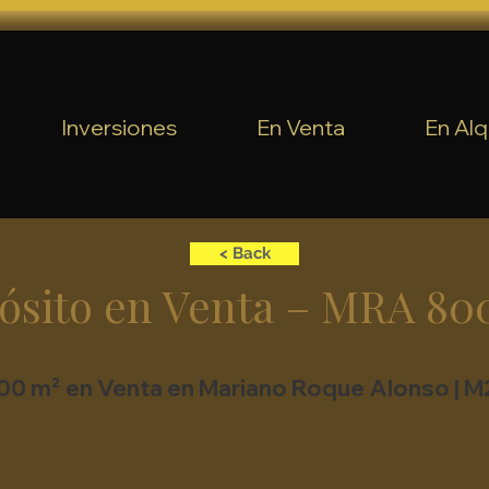
Inversiones
En Venta
En Alq
< Back
ósito en Venta – MRA 80
0 m² en Venta en Mariano Roque Alonso | M2