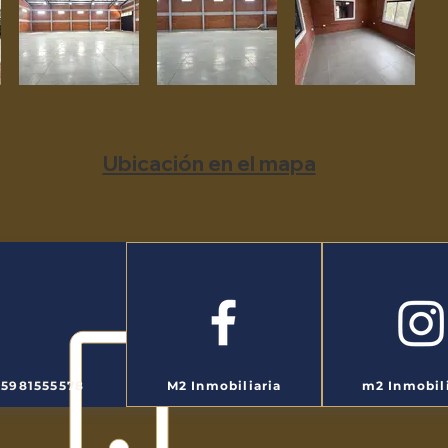
Ubicación en el mapa
95981555578
M2 Inmobiliaria
m2 Inmobili