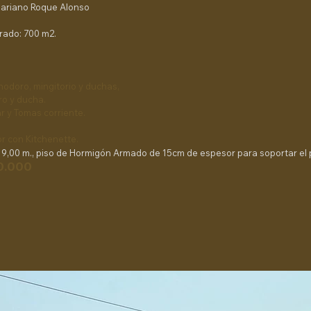
Mariano Roque Alonso
rado: 700 m2.
inodoro, mingitorio y duchas,
ro y ducha.
r y Tomas corriente.​
or con Kitchenette.​
e 9,00 m., piso de Hormigón Armado de 15cm de espesor para soportar el
0.000