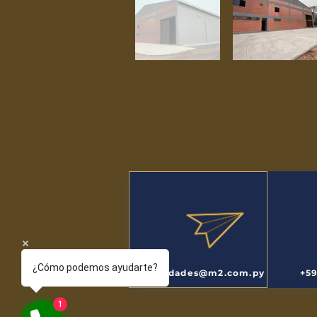
¿Cómo podemos ayudarte?
propiedades@m2.com.py
+5
1