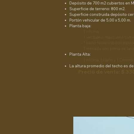
Depósito de 700 m2 cubiertos en 
Superficie de terreno: 800 m2.
Superficie construida depósito cer
Portón vehicular de 5,00 x 5,00 m.
Planta baja:
- 1 oficina
- ⁠1 vestuario masculino con 
- ⁠1 baño femenino con inodo
- ⁠1 mesada con pileta de lava
Planta Alta:​
- 1 oficina, 1 baño y 1 Comed
La altura promedio del techo es d
Precio de venta: $ 33