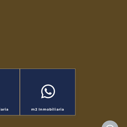
aria
m2 Inmobiliaria