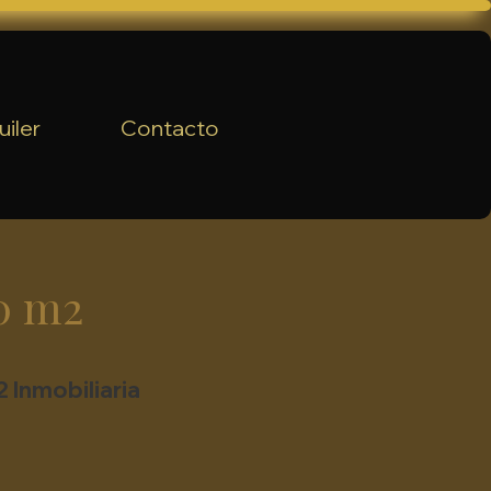
uiler
Contacto
0 m2
 Inmobiliaria