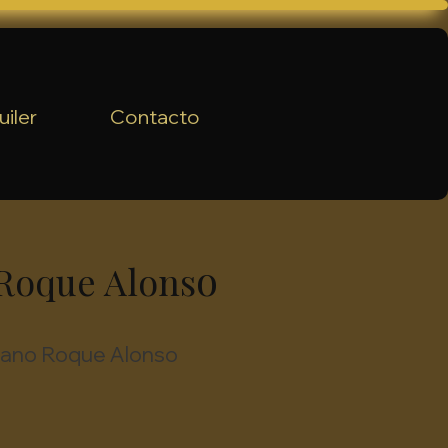
uiler
Contacto
o
 Roque Alons
riano Roque Alonso