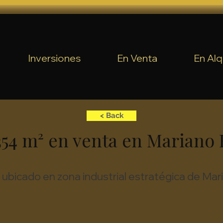
Inversiones
En Venta
En Alq
< Back
354 m² en venta en Mariano
o ubicado en zona industrial estratégica de Ma