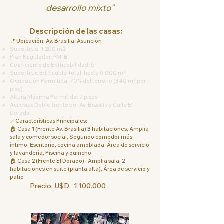
desarrollo mixto"
Descripción de las casas:​
📍 Ubicación: Av. Brasilia, Asunción
Superficie: 1.200 m2
Plan Regulador: FM1B
Coeficiente de Edificabilidad: 5
Superficie Edificable Total: hasta 6.000 m²
Ocupación Permitida: 70% del terreno (840 m² por
piso)
Altura Máxima Permitida: 7 pisos
Accesos: Doble frente por Av. Brasilia y Calle El
Dorado
✅ Características Principales:
🏠 Casa 1 (Frente Av. Brasilia) 3 habitaciones, Amplia
sala y comedor social, Segundo comedor más
íntimo, Escritorio, cocina amoblada, Área de servicio
y lavandería, Piscina y quincho
🏠 Casa 2 (Frente El Dorado): Amplia sala, 2
habitaciones en suite (planta alta), Área de servicio y
patio
Precio: U$D.
1.100.000