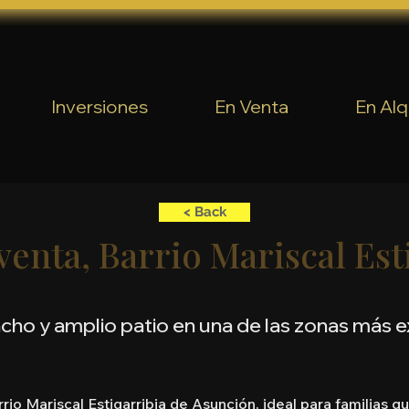
Inversiones
En Venta
En Alq
< Back
venta, Barrio Mariscal Est
ncho y amplio patio en una de las zonas más 
rrio Mariscal Estigarribia de Asunción, ideal para familias q