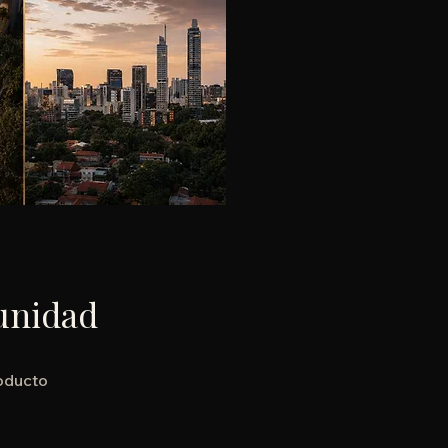
unidad
roducto