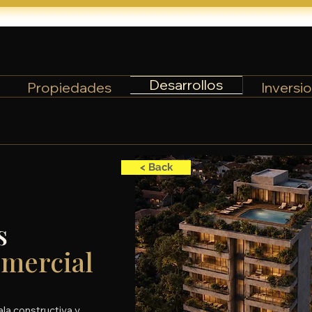
Desarrollos
Propiedades
Inversi
< Back
s
omercial
ala constructiva y