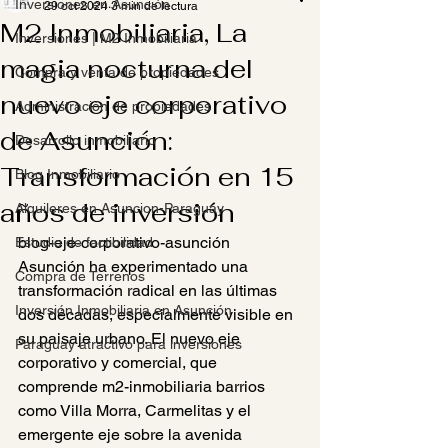
Inversiones en Asunción
29 oct 2024
3 min de lectura
M2 Inmobiliaria, La
Inversiones | M2 Inmobiliaria
magia nocturna del
Compra y venta de propiedades
nuevo eje corporativo
Administración de propiedades
de Asunción:
Desarrollo inmobiliario
Transformación en 15
Blog Inmobiliario
años de inversión
Alquileres en Asuncion-Paraguay
blog-eje-corporativo-asunción
Estudio de factibilidad
Asunción ha experimentado una 
Compra de Terrenos
transformación radical en las últimas 
Inversión Inmobiliaria en Asunción
dos décadas, especialmente visible en 
su paisaje urbano. El nuevo eje 
Paraguay atractivo para inversiones
corporativo y comercial, que 
comprende m2-inmobiliaria barrios 
como Villa Morra, Carmelitas y el 
emergente eje sobre la avenida 